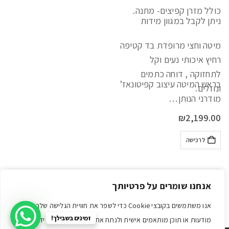
כולל מזרן קפיצים- מתנה.
ניתן לקבל במגוון מידות
מיטה וחצי מרופדת בד קטיפה
רחיץ איכותי נעים וקל
לתחזוקה , דוחה כתמים
בראש המיטה עיצוב קפיטונאז’
ונוזלים.
מודרני הנותן…
₪
2,199.00
לרכישה
אנחנו שומרים על פרטיותך
אנו משתמשים בקובצי Cookie כדי לשפר את חוויית הגלישה שלך, להציג
זמינים בשבילך!
מודעות או תוכן מותאמים אישית ולנתח את התנועה שלנו. על ידי לחיצה