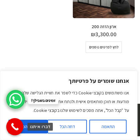
ארון הזזה 200
₪
3,300.00
למוצר
לחץ לפרטים נוספים
זה
יש
מספר
סוגים.
ניתן
אנחנו שומרים על פרטיותך
לבחור
את
אנו משתמשים בקובצי Cookie כדי לשפר את חוויית הגלישה שלך, להציג
האפשרויות
בעמוד
זמינים בשבילך!
מודעות או תוכן מותאמים אישית ולנתח את התנועה שלנו. על ידי לחיצה
המוצר
על "קבל הכל", אתה מסכים לשימוש שלנו בקובצי Cookie.
© Addclick הבית הדיגטלי שלך. כל הזכויות שמורות.
תקנון האתר
|
הצהרת נגישות
|
מדיניות הפרטיות
התאמה
דחה הכל
קבל הכל
דברו איתנו