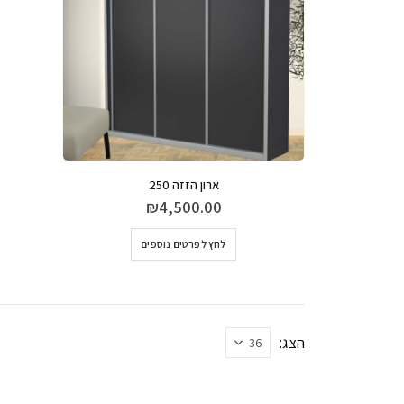
ארון הזזה 250
₪
4,500.00
למוצר
לחץ לפרטים נוספים
זה
יש
מספר
סוגים.
ניתן
הצג:
לבחור
את
האפשרויות
בעמוד