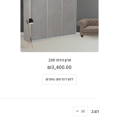
ארון הזזה 230
₪
3,400.00
למוצר
לחץ לפרטים נוספים
זה
יש
מספר
סוגים.
ניתן
הצג:
לבחור
את
האפשרויות
בעמוד