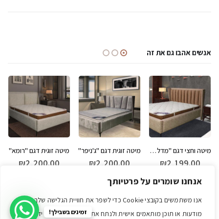
אנשים אהבו גם את זה
מיטה וחצי דגם "מדלין" כולל מזרן מתנה
מיטה זוגית דגם "ג'ניפר"
מיטה זוגית דגם "רומא"
₪
2,200.00
₪
2,200.00
₪
2,199.00
אנחנו שומרים על פרטיותך
לרכישה
לרכישה
לרכישה
אנו משתמשים בקובצי Cookie כדי לשפר את חוויית הגלישה שלך, להציג
זמינים בשבילך!
מודעות או תוכן מותאמים אישית ולנתח את התנועה שלנו. על ידי לחיצה