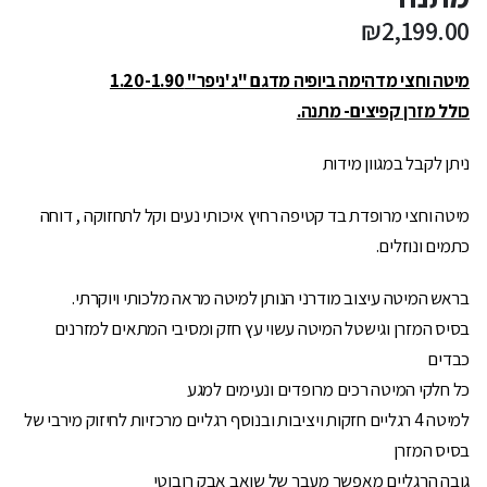
₪
2,199.00
מיטה וחצי מדהימה ביופיה מדגם "ג'ניפר" 1.20-1.90
כולל מזרן קפיצים- מתנה.
ניתן לקבל במגוון מידות
מיטה וחצי מרופדת בד קטיפה רחיץ איכותי נעים וקל לתחזוקה , דוחה
כתמים ונוזלים.
בראש המיטה עיצוב מודרני הנותן למיטה מראה מלכותי ויוקרתי.
בסיס המזרן וגישטל המיטה עשוי עץ חזק ומסיבי המתאים למזרנים
כבדים
כל חלקי המיטה רכים מרופדים ונעימים למגע
למיטה 4 רגליים חזקות ויציבות ובנוסף רגליים מרכזיות לחיזוק מירבי של
בסיס המזרן
גובה הרגליים מאפשר מעבר של שואב אבק רובוטי