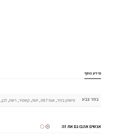
מידע נוסף
בחר צבע
פישתן בהיר, אגוז 087, יוטה, קשמיר, רשת, לבן, שמנת, סיבי משי, בטון בהיר, אלון מבוקע 1180, אלון מבוקע 1170, שחור, שיש שחור
אנשים אהבו גם את זה