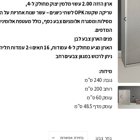
ארון הזזה 2.00 עשוי מלמין יצוק מחולק ל-4,
הייתה מהירה והשיר
מקצועי ,המרכיב היה
טריקה שקטה OPK לשתי כיוונים – עשר שנות אחריות על המנגנון.
סבלני ,הכל באיכות 
מסילות ומסגרת אלומניום צבע כסף, כולל מעטפת אלומיניו
אני מאוד מרוצה!אין
המדפים.
שאמליץ בחום.תודה 
רהיטים.
פנים הארון צבע לבן
הארון מגיע מחולק ל-4 עמודות, 16 תאים ו-2 עמדות תליה.
ניתן לרכוש במגוון צבעים רחב
מידות:
גובה: 240 ס"מ
רוחב 200 ס"מ
עומק 60 ס"מ
עומק מדף 48.5 ס"מ
בחר צבע