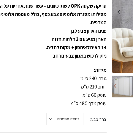
מקצועי ,המרכיב היה מקצו
טריקה שקטה OPK לשתי כיוונים – עשר שנות אחריות על המנגנון.
סבלני ,הכל באיכות גבוהה
מסילות ומסגרת אלומניום צבע כסף, כולל מעטפת אלומיניו
אני מאוד מרוצה!אין ספק
המדפים.
שאמליץ בחום.תודה רבה 
רהיטים.
פנים הארון צבע לבן
הארון מגיע עם 3 דלתות הזזה
14 תאים לאיחסון + מקום לתליה.
ניתן לרכוש במגוון צבעים רחב
מידות:
גובה: 240 ס"מ
רוחב 210 ס"מ
עומק 60 ס"מ
עומק מדף 48.5 ס"מ
בחר צבע