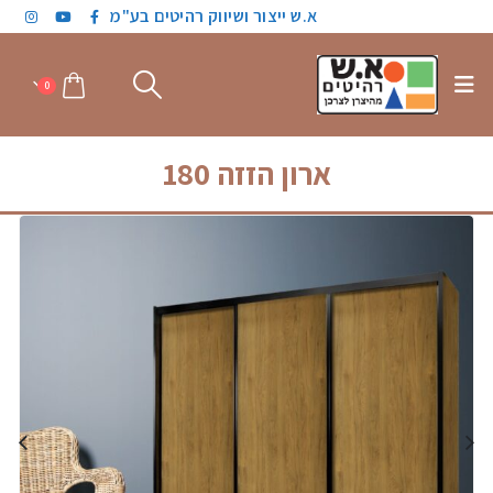
א.ש ייצור ושיווק רהיטים בע"מ
0
ארון הזזה 180