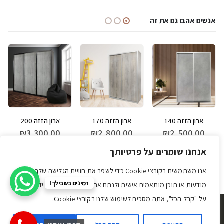
אנשים אהבו גם את זה
ארון הזזה 140
ארון הזזה 170
ארון הזזה 200
₪
3,300.00
₪
2,800.00
₪
2,500.00
מספר סוגים. ניתן לבחור את האפשרויות בעמוד המוצר
למוצר זה יש מספר סוגים. ניתן לבחור את האפשרויות בעמוד המוצר
למוצר זה יש מספר סוגים. ניתן לבחור את האפשרויות בעמוד המוצר
למוצר זה יש מספר סוגים. ניתן לבחור את 
אנחנו שומרים על פרטיותך
לחץ לפרטים נוספים
לחץ לפרטים נוספים
לחץ לפרטים נוספים
אנו משתמשים בקובצי Cookie כדי לשפר את חוויית הגלישה שלך, להציג
זמינים בשבילך!
מודעות או תוכן מותאמים אישית ולנתח את התנועה שלנו. על ידי לחיצה
על "קבל הכל", אתה מסכים לשימוש שלנו בקובצי Cookie.
© Addclick הבית הדיגטלי שלך. כל הזכויות שמורות.
תקנון האתר
|
הצהרת נגישות
|