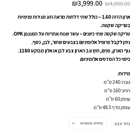
המחיר
המחיר
₪
3,999.00
₪
4,000.00
המקורי
הנוכחי
היה:
הוא:
ארון הזזה 1.60 – כולל שתי דלתות מראה וזוג מגירות פנימיות
₪3,999.00.
₪4,000.00.
בטריקה שקטה.
טריקה שקטה שתי כיוונים – עשר שנות אחריות על המנגנון OPK.
ניתן לקבל פרופיל אלומיניום בצבעים שחור, לבן, כסף.
גוף הארון, פנים, חוץ וגב הארון צבע לבן או אלון מבוקע 1180.
כיסוי כל המדפים אלומיניום.
מידות:
גובה: 240 ס"מ
רוחב 160 ס"מ
עומק 60 ס"מ
עומק מדף 48.5 ס"מ
בחר צבע