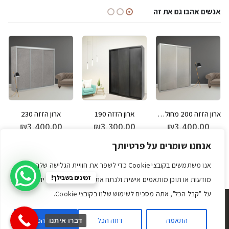
אנשים אהבו גם את זה
ארון הזזה 200 מחולק ל-4
ארון הזזה 190
ארון הזזה 230
₪
3,400.00
₪
3,300.00
₪
3,400.00
מספר סוגים. ניתן לבחור את האפשרויות בעמוד המוצר
למוצר זה יש מספר סוגים. ניתן לבחור את האפשרויות בעמוד המוצר
למוצר זה יש מספר סוגים. ניתן לבחור את האפשרויות בעמוד המוצר
למוצר זה יש מספר סוגים. ניתן לבחור את 
אנחנו שומרים על פרטיותך
לחץ לפרטים נוספים
לחץ לפרטים נוספים
לחץ לפרטים נוספים
אנו משתמשים בקובצי Cookie כדי לשפר את חוויית הגלישה שלך, להציג
זמינים בשבילך!
מודעות או תוכן מותאמים אישית ולנתח את התנועה שלנו. על ידי לחיצה
על "קבל הכל", אתה מסכים לשימוש שלנו בקובצי Cookie.
© Addclick הבית הדיגטלי שלך. כל הזכויות שמורות.
תקנון האתר
|
הצהרת נגישות
|
התאמה
דחה הכל
קבל הכל
מדיניות הפרטיות
דברו איתנו