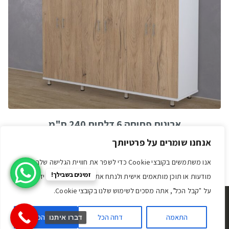
ארונות פתיחה 6 דלתות 240 ס"מ
אנחנו שומרים על פרטיותך
אנו משתמשים בקובצי Cookie כדי לשפר את חוויית הגלישה שלך, להציג
זמינים בשבילך!
מודעות או תוכן מותאמים אישית ולנתח את התנועה שלנו. על ידי לחיצה
על "קבל הכל", אתה מסכים לשימוש שלנו בקובצי Cookie.
© Addclick הבית הדיגטלי שלך. כל הזכויות שמורות.
תקנון האתר
|
הצהרת נגישות
|
התאמה
דחה הכל
קבל הכל
דברו איתנו
מדיניות הפרטיות